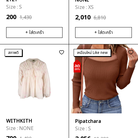
Twotwice
NONE
Size :
S
Size :
XS
เสื้อ
กระโปรง
Zara
200
2,010
คาร์ดิเเกน
ทรงตรง
1,430
6,810
Gentlewoman
เสื้อคลุม/
กระโปรง
LOOKBOOKLOOKBOOK
+ ใส่ตะกร้า
+ ใส่ตะกร้า
แจ็คเก็ต
ทรงบาน
Pull&Bear
เบลเซอร์/
กระโปรง
Rally Movement
สภาพดี
เหมือนใหม่ Like new
เสื้อสูท
ทรงย้วย
Vickteerut
เสื้อกั๊ก
กระโปรง
ทรง
ปลาย
บาน
กระโปรง
เทนนิส
กระโปรง
WITHKITH
Pipatchara
กางเกง
Size :
NONE
Size :
S
กระโปรง