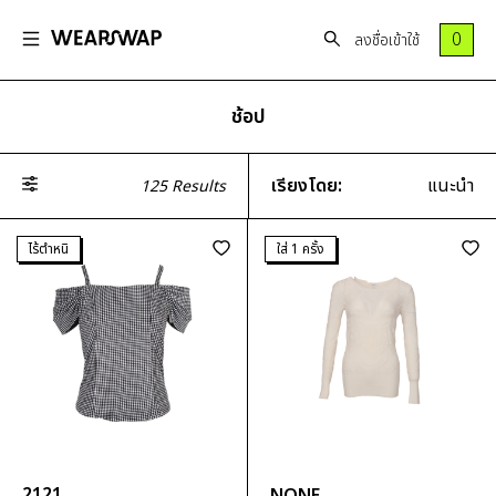
0
ลงชื่อเข้าใช้
ช้อป
ทั้งหมด
วันนี้สไตล์ไหน
เสื้อ
กระโปรง
Most
OLD MONEY-NEW
เสื้อยืด
กระโปรง
เรียงโดย:
แนะนำ
125
Results
wanted
HONEY
เสื้อครอป
มินิ
Rare
WINTER WE WISH?
เสื้อเบลาซ์
กระโปรง
แนะนำ
ไร้ตำหนิ
ใส่ 1 ครั้ง
Items
PARTY ANIMAL
เสื้อกล้าม/
ยาวคลุม
มาใหม่
เสื้อ
STREET SO ME
แขนกุด/
เข่า
กางเกง
สายเดี่ยว
กระโปรง
ราคาสูงไปต่ำ
กระโปรง
แบรนด์ยอดนิยม
เกาะอก
ยาว
ราคาต่ำไปสูง
เดรส
เสื้อเชิ้ต
กระโปรง
Vanillin studio
จั๊มสูท/
เสื้อสเวต
ทรงสอบ
Joobs studio
เอี๊ยม
เตอร์
กระโปรง
Milin
SALE
เสื้อฮู้ด
ทรงเอ
2121