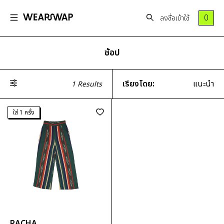
0
ลงชื่อเข้าใช้
ช้อป
ทั้งหมด
วันนี้สไตล์ไหน
เสื้อ
กระโปรง
Most
OLD MONEY-NEW
เสื้อยืด
กระโปรง
เรียงโดย:
แนะนำ
1
Results
wanted
HONEY
เสื้อครอป
มินิ
Rare
WINTER WE WISH?
เสื้อเบลาซ์
กระโปรง
แนะนำ
ใส่ 1 ครั้ง
Items
PARTY ANIMAL
เสื้อกล้าม/
ยาวคลุม
มาใหม่
เสื้อ
STREET SO ME
แขนกุด/
เข่า
กางเกง
สายเดี่ยว
กระโปรง
ราคาสูงไปต่ำ
กระโปรง
แบรนด์ยอดนิยม
เกาะอก
ยาว
ราคาต่ำไปสูง
เดรส
เสื้อเชิ้ต
กระโปรง
Vanillin studio
จั๊มสูท/
เสื้อสเวต
ทรงสอบ
Joobs studio
เอี๊ยม
เตอร์
กระโปรง
Milin
SALE
เสื้อฮู้ด
ทรงเอ
RACHA