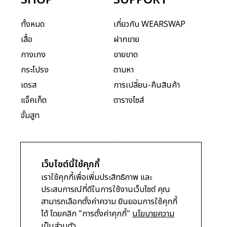
SHOP
SUPPORT
ระบาย
ทั้งหมด
เกี่ยวกับ WEARSWAP
กระโปรง
เสื้อ
ฝากขาย
พลีท
กางเกง
ขายขาด
กระโปรง
ตามหา
เดรส
การเปลี่ยน-คืนสินค้า
แจ็คเก็ต
ตารางไซส์
จั้มสูท
เว็บไซต์นี้ใช้คุกกี้
เราใช้คุกกี้เพื่อเพิ่มประสิทธิภาพ และ
© WEARSWAP.Co.LTD.
ประสบการณ์ที่ดีในการใช้งานเว็บไซต์ คุณ
Terms & Conditions
สามารถเลือกตั้งค่าความ ยินยอมการใช้คุกกี้
Privacy Policy
ได้ โดยคลิก "การตั้งค่าคุกกี้"
นโยบายความ
เป็นส่วนตัว