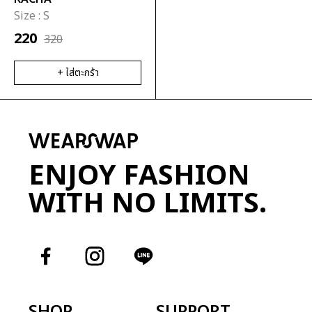
Twotwice
Size :
S
เสื้อ
กระโปรง
Zara
220
คาร์ดิเเกน
ทรงตรง
320
Gentlewoman
เสื้อคลุม/
กระโปรง
LOOKBOOKLOOKBOOK
+ ใส่ตะกร้า
แจ็คเก็ต
ทรงบาน
Pull&Bear
เบลเซอร์/
กระโปรง
Rally Movement
เสื้อสูท
ทรงย้วย
Vickteerut
เสื้อกั๊ก
กระโปรง
ทรง
ENJOY FASHION
ปลาย
WITH NO LIMITS.
บาน
กระโปรง
เทนนิส
กระโปรง
กางเกง
กระโปรง